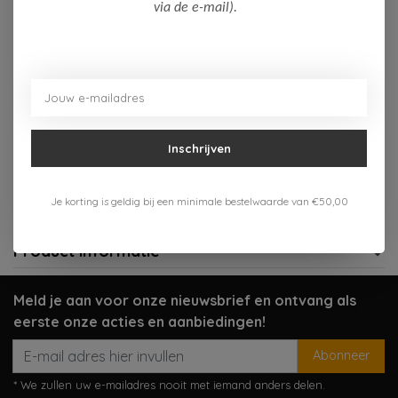
Op voorraad (5)
via de e-mail).
Toevoegen aan winkelwagen
Aan verlanglijst toevoegen
Inschrijven
Gratis verzenden vanaf 75,-
Verzenden 1-3 werkdagen
Je korting is geldig bij een minimale bestelwaarde van €50,00
Meer informatie?
Neem contact op over dit product
Product informatie
Meld je aan voor onze nieuwsbrief en ontvang als
eerste onze acties en aanbiedingen!
Abonneer
* We zullen uw e-mailadres nooit met iemand anders delen.