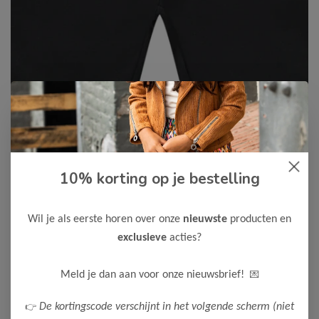
10% korting op je bestelling
Cars Jeans
-50%
Cars Jeans Jongens Short WALL
Wil je als eerste horen over onze
nieuwste
producten en
12,50
24,99
exclusieve
acties?
Maak een keuze:
💌
Meld je dan aan voor onze nieuwsbrief!
92
104
116
128
152
176
👉
De kortingscode verschijnt in het volgende scherm (niet