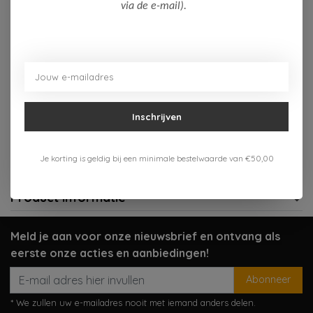
Op voorraad (4)
via de e-mail).
Toevoegen aan winkelwagen
Aan verlanglijst toevoegen
Inschrijven
Gratis verzenden vanaf 75,-
Verzenden 1-3 werkdagen
Je korting is geldig bij een minimale bestelwaarde van €50,00
Meer informatie?
Neem contact op over dit product
Product informatie
Meld je aan voor onze nieuwsbrief en ontvang als
eerste onze acties en aanbiedingen!
Abonneer
* We zullen uw e-mailadres nooit met iemand anders delen.