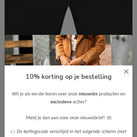
10% korting op je bestelling
Cars Jeans
-50%
Cars Jeans Jongens Short WALL
Wil je als eerste horen over onze
nieuwste
producten en
12,50
24,99
exclusieve
acties?
Maak een keuze:
💌
Meld je dan aan voor onze nieuwsbrief!
92
104
116
128
152
176
👉
De kortingscode verschijnt in het volgende scherm (niet