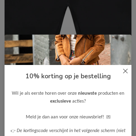
10% korting op je bestelling
Cars Jeans
-50%
Cars Jeans Jongens Short WALL
Wil je als eerste horen over onze
nieuwste
producten en
12,50
24,99
exclusieve
acties?
Maak een keuze:
💌
Meld je dan aan voor onze nieuwsbrief!
92
104
116
128
152
176
👉
De kortingscode verschijnt in het volgende scherm (niet