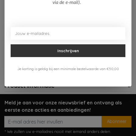
Op voorraad (4)
via de e-mail).
Toevoegen aan winkelwagen
Aan verlanglijst toevoegen
Inschrijven
Gratis verzenden vanaf 75,-
Verzenden 1-3 werkdagen
Je korting is geldig bij een minimale bestelwaarde van €50,00
Meer informatie?
Neem contact op over dit product
Product informatie
Meld je aan voor onze nieuwsbrief en ontvang als
eerste onze acties en aanbiedingen!
Abonneer
* We zullen uw e-mailadres nooit met iemand anders delen.