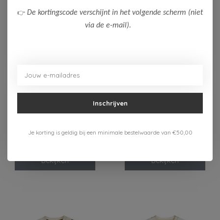
👉
De kortingscode verschijnt in het volgende scherm (niet
via de e-mail).
-50%
-50%
Inschrijven
Dirkje
Dirkje
Dirkje Jongens T-Shirt
Dirkje Jongens Broek
Je korting is geldig bij een minimale bestelwaarde van €50,00
8,00
9,00
15,99
17,99
Bekijken
Bekijken