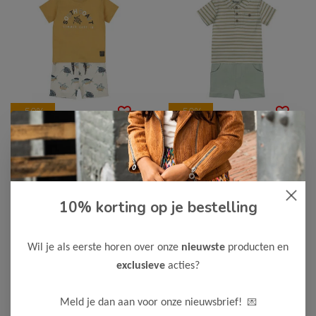
-50%
-50%
Dirkje
Dirkje
Dirkje Jongens T-Shirt
Dirkje Jongens T-Shirt
& Short
& Short
10% korting op je bestelling
12,00
12,50
23,99
24,99
Bekijken
Bekijken
Wil je als eerste horen over onze
nieuwste
producten en
exclusieve
acties?
💌
Meld je dan aan voor onze nieuwsbrief!