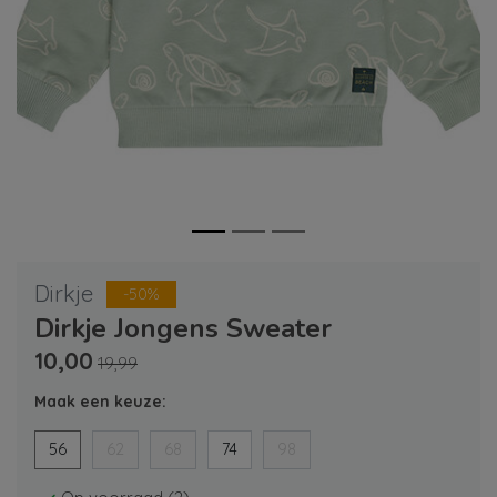
Dirkje
-50%
Dirkje Jongens Sweater
10,00
19,99
Maak een keuze:
56
62
68
74
98