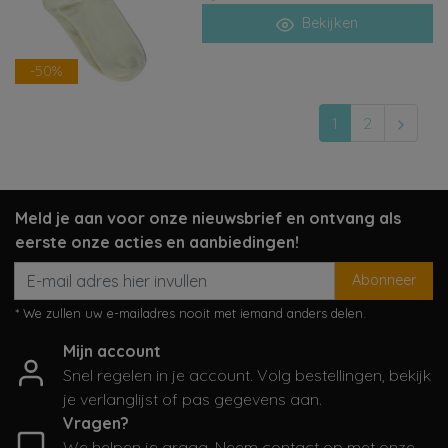
Bekijken
-50%
1
2
Meld je aan voor onze nieuwsbrief en ontvang als
eerste onze acties en aanbiedingen!
Abonneer
* We zullen uw e-mailadres nooit met iemand anders delen.
Mijn account
Snel regelen in je account. Volg bestellingen, bekijk
je verlanglijst of pas gegevens aan.
Vragen?
We helpen je graag. Neem contact op met onze