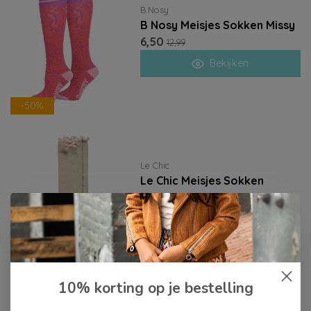
B.Nosy
B Nosy Meisjes Sokken Missy
6,50
12,99
Bekijken
-50%
Le Chic
Le Chic Meisjes Sokken
RHONDA
9,00
17,99
Bekijken
-50%
10% korting op je bestelling