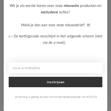
Wil je als eerste horen over onze
nieuwste
producten en
NoBell'
NoBell' Meisjes Sokken
exclusieve
acties?
Atelier
7,50
14,99
💌
Meld je dan aan voor onze nieuwsbrief!
Bekijken
👉
De kortingscode verschijnt in het volgende scherm (niet
-50%
via de e-mail).
Le Chic
Le Chic Meisjes Sokken
RHONDA
9,00
Inschrijven
17,99
Bekijken
Je korting is geldig bij een minimale bestelwaarde van €50,00
-50%